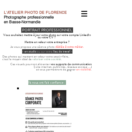
L'ATELIER PHOTO DE FLORENCE
Photographe professionnelle
en Basse-Normandie
PORTRAIT PROFESSIONNEL
Vous souhaitez mettre à jour votre photo sur votre compte LinkedIn
ou votre CV ?
Mettre en valeur votre entreprise ?
Je vous propose une séance photo
dédiée à votre métier.
-
en studio
ou sur votre
lieu de travail
-
Des photos qui mettent en valeur votre savoir-faire,
c'est le moyen idéal de
valoriser votre société
.
Ces visuels pourront alimenter
vos supports de communication
( site internet, publicités, réseaux sociaux … )
et vous permettront d
e gagner
en visibilité
.
Ils nous ont fait confiance :