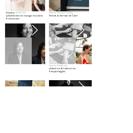
Maître Nicolas Godey
Entreprise
MIKOTON
Avocat au barreau de Caen
spécialisée dans les massages musculaires
& amincissants
Jessica Andersen
rédactrice & traductrice :
français/anglais
Sarah Renales
Easytrax Music France
dessinatrice & artiste peintre
producteur et compositeur de
normande
musiques