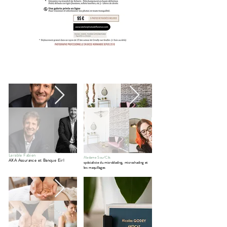
Lerable Fabien
Madame Sour'Cils
AXA Assurance et Banque Eirl
spécialiste du microblading, microshading et
les maquillages